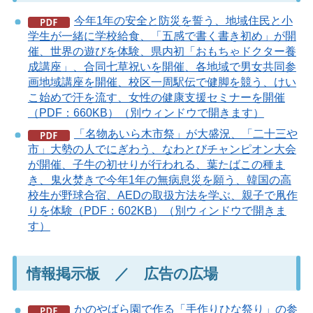
今年1年の安全と防災を誓う、地域住民と小
学生が一緒に学校給食、「五感で書く書き初め」が開
催、世界の遊びを体験、県内初「おもちゃドクター養
成講座」、合同七草祝いを開催、各地域で男女共同参
画地域講座を開催、校区一周駅伝で健脚を競う、けい
こ始めで汗を流す、女性の健康支援セミナーを開催
（PDF：660KB）（別ウィンドウで開きます）
「名物あいら木市祭」が大盛況、「二十三や
市」大勢の人でにぎわう、なわとびチャンピオン大会
が開催、子牛の初せりが行われる、葉たばこの種ま
き、鬼火焚きで今年1年の無病息災を願う、韓国の高
校生が野球合宿、AEDの取扱方法を学ぶ、親子で凧作
りを体験（PDF：602KB）（別ウィンドウで開きま
す）
情報掲示板 ／ 広告の広場
かのやばら園で作る「手作りひな祭り」の参