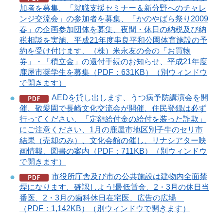
加者を募集、「就職支援セミナー＆新分野へのチャレ
ンジ交流会」の参加者を募集、「かのやばら祭り2009
春」の企画参加団体を募集、夜間・休日の納税及び納
税相談を実施、平成21年度串良平和公園体育施設の予
約を受け付けます、（株）米永友の会の「お買物
券」・「積立金」の還付手続のお知らせ、平成21年度
鹿屋市奨学生を募集（PDF：631KB）（別ウィンドウ
で開きます）
AEDを貸し出します、うつ病予防講演会を開
催、敬愛園で長崎文化交流会が開催、住民登録は必ず
行ってください、「定額給付金の給付を装った詐欺」
にご注意ください、1月の鹿屋市地区別子牛のセリ市
結果（売却のみ）、文化会館の催し、リナシアター映
画情報、図書の案内（PDF：711KB）（別ウィンドウ
で開きます）
市役所庁舎及び市の公共施設は建物内全面禁
煙になります、確認しよう!最低賃金、2・3月の休日当
番医、2・3月の歯科休日在宅医、広告の広場
（PDF：1,142KB）（別ウィンドウで開きます）