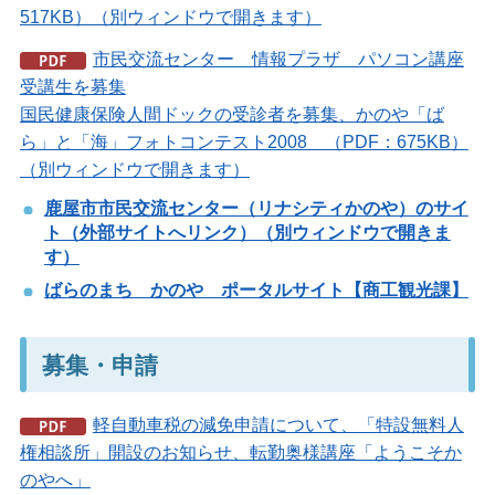
517KB）（別ウィンドウで開きます）
市民交流センター 情報プラザ パソコン講座
受講生を募集
国民健康保険人間ドックの受診者を募集、かのや「ば
ら」と「海」フォトコンテスト2008 （PDF：675KB）
（別ウィンドウで開きます）
鹿屋市市民交流センター（リナシティかのや）のサイ
ト（外部サイトへリンク）（別ウィンドウで開きま
す）
ばらのまち かのや ポータルサイト【商工観光課】
募集・申請
軽自動車税の減免申請について、「特設無料人
権相談所」開設のお知らせ、転勤奥様講座「ようこそか
のやへ」