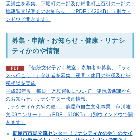
受講生を募集、下堀町の一部及び輝北町上百引の一部の
地籍調査説明会のお知らせ （PDF：426KB）（別ウィ
ンドウで開きます）
募集・申請・お知らせ・健康・リナシ
ティかのや情報
「伝統文化子ども教室」参加者を募集、「ラオ
スへ行こう！」参加者を募集、夜間・休日の納税及び納
税相談を実施
平成20年度 毎日一万歩運動について、健康増進課から
のお知らせ、リナシアター映画情報、
リナシティかのやの催し、鹿屋市自主文化事業 秋川雅
文'08コンサート （PDF：618KB）（別ウィンドウで開
きます）
鹿屋市市民交流センター（リナシティかのや）のサイ