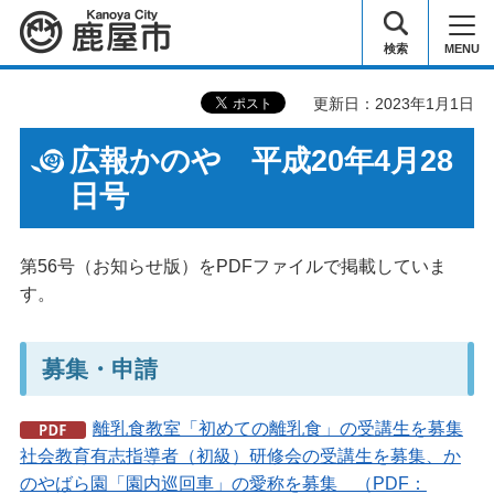
鹿屋市
検索
MENU
更新日：2023年1月1日
広報かのや 平成20年4月28
日号
第56号（お知らせ版）をPDFファイルで掲載していま
す。
募集・申請
離乳食教室「初めての離乳食」の受講生を募集
社会教育有志指導者（初級）研修会の受講生を募集、か
のやばら園「園内巡回車」の愛称を募集 （PDF：