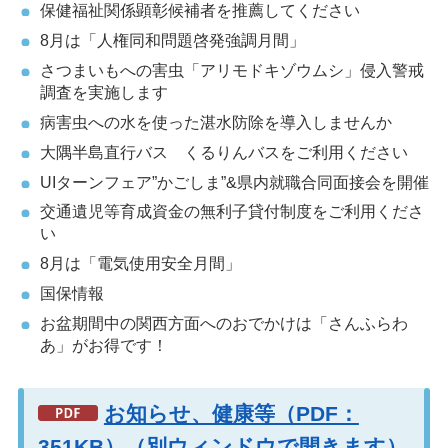
保健福祉関係顕彰候補者を推薦してください
8月は「人権同和問題啓発強調月間」
さつまいもへの害虫「アリモドキゾウムシ」侵入警戒
調査を実施します
病害虫への水を使った湛水防除を導入しませんか
大隅半島直行バス くるりんバスをご利用ください
UIターンフェア”かごしま”&県内就職合同面接会を開催
交通遺児等育成資金の無利子貸付制度をご利用くださ
い
8月は「電気使用安全月間」
国保情報
お盆期間中の関西方面へのおでかけは「さんふらわ
あ」がお得です！
お知らせ、健康等（PDF：
351KB）（別ウィンドウで開きます）