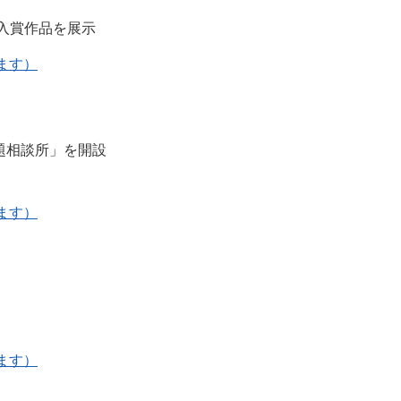
」入賞作品を展示
きます）
題相談所」を開設
きます）
きます）