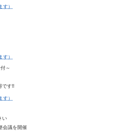
きます）
きます）
受付～
です!!
きます）
さい
整会議を開催