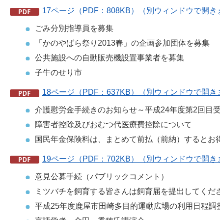
17ページ（PDF：808KB）（別ウィンドウで開
ごみ分別指導員を募集
「かのやばら祭り2013春」の企画参加団体を募集
公共施設への自動販売機設置事業者を募集
子牛のせり市
18ページ（PDF：637KB）（別ウィンドウで開
介護慰労金手続きのお知らせ～平成24年度第2回目
障害者控除及びおむつ代医療費控除について
国民年金保険料は、まとめて前払（前納）するとお得
19ページ（PDF：702KB）（別ウィンドウで開
意見公募手続（パブリックコメント）
ミツバチを飼育する皆さんは飼育届を提出してくだ
平成25年度鹿屋市田崎多目的運動広場の利用日程調