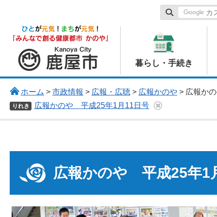
鹿屋市
暮らし・手続き
ホーム
>
市政情報
>
広報・広聴
>
広報かのや
> 広報かの
広報かのや 平成25年1月11日号
りれき
広報かのや 平成25年1