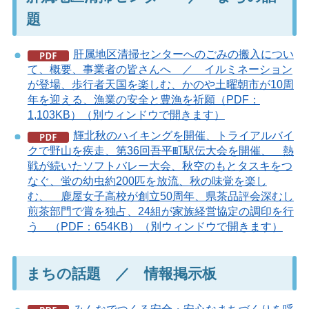
題
肝属地区清掃センターへのごみの搬入につい
て、概要、事業者の皆さんへ ／ イルミネーション
が登場、歩行者天国を楽しむ、かのや土曜朝市が10周
年を迎える、漁業の安全と豊漁を祈願（PDF：
1,103KB）（別ウィンドウで開きます）
輝北秋のハイキングを開催、トライアルバイ
クで野山を疾走、第36回吾平町駅伝大会を開催、 熱
戦が続いたソフトバレー大会、秋空のもとタスキをつ
なぐ、蛍の幼虫約200匹を放流、秋の味覚を楽し
む、 鹿屋女子高校が創立50周年、県茶品評会深むし
煎茶部門で賞を独占、24組が家族経営協定の調印を行
う （PDF：654KB）（別ウィンドウで開きます）
まちの話題 ／ 情報掲示板