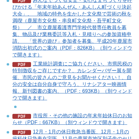
みんなでつくる安全・安心なまちづくりを呼
びかける「年末年始あんぜん・あんしん町づくり決起
大会」、 地域の特色を生かした文化祭で芸術の秋を
満喫（鹿屋市文化祭・串良町文化祭・吾平町文化
祭） ／ 市立鹿屋看護専門学校代替専任教員を募
集、物品及び業務委託等入札・見積りへの参加資格申
請、 「世界の遊び」参加者を募集、平成20年鹿屋市
消防出初式のご案内（PDF：826KB）（別ウィンドウ
で開きます）
工業統計調査にご協力ください、市県民税の
特別徴収をご存じですか？、カレンダーバザー展を開
催、市民の皆さんのご意見をお聞かせください！、自
分の安全は自分自身で守ろう、リナシアター映画情
報、新刊図書の案内、（PDF：693KB）（別ウィンド
ウで開きます）
市役所・その他の施設の年末年始休日のお知
らせ（PDF：667KB）（別ウィンドウで開きます）
12月・1月の休日救急当番医、12月・1月の
歯科休日急患在宅医、11月の鹿屋市地区別子牛のセリ