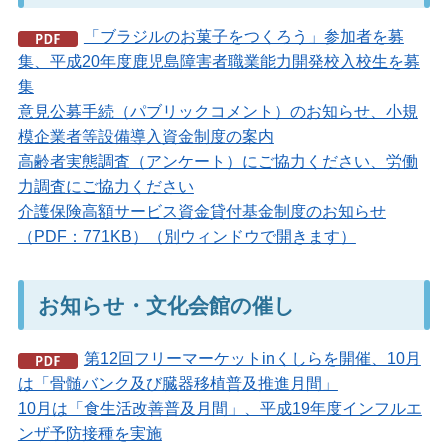
「ブラジルのお菓子をつくろう」参加者を募
集、平成20年度鹿児島障害者職業能力開発校入校生を募
集
意見公募手続（パブリックコメント）のお知らせ、小規
模企業者等設備導入資金制度の案内
高齢者実態調査（アンケート）にご協力ください、労働
力調査にご協力ください
介護保険高額サービス資金貸付基金制度のお知らせ
（PDF：771KB）（別ウィンドウで開きます）
お知らせ・文化会館の催し
第12回フリーマーケットinくしらを開催、10月
は「骨髄バンク及び臓器移植普及推進月間」
10月は「食生活改善普及月間」、平成19年度インフルエ
ンザ予防接種を実施