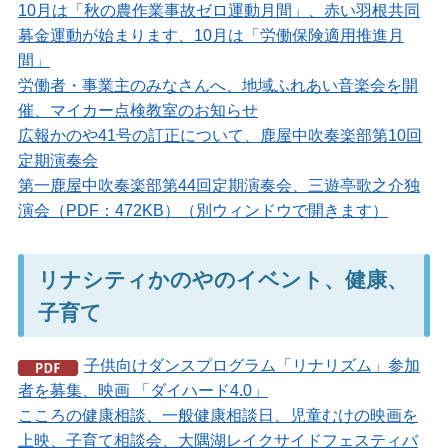
10月は「秋の農作業事故ゼロ運動月間」、赤い羽根共同
募金運動が始まります、10月は「労働保険適用推進月
間」
労働者・事業主のみなさんへ、地域ふれあい音楽会を開
催、マイカー点検教室のお知らせ
広報かのや41号の訂正について、鹿屋中吹奏楽部第10回
定期演奏会
第一鹿屋中吹奏楽部第44回定期演奏会、三遊亭歌之介独
演会（PDF：472KB）（別ウィンドウで開きます）
リナシティかのやのイベント、健康、
子育て
子供向けダンスプログラム「リナリズム」参加
者を募集、映画 「ダイハード4.0」
こころの健康相談、一般健康相談日、児童むけの映画を
上映、子育て相談会、大隅湖レイクサイドフェスティバ