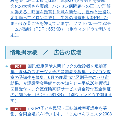
穫を楽しみに田植え体験、総勢274人が歌声を披露、
文化の大切さを実感、ハンセン病問題への正しい理解
を訴える、映画を鑑賞し決意を新たに、豊作と進路決
定を願ってドロンコ祭り、牛乳の消費拡大をPR、ひ
まわりが見ごろを迎えています、ソフトバレーで22チ
ームが熱戦（PDF：653KB）（別ウィンドウで開きま
す）
情報掲示板 ／ 広告の広場
国民健康保険人間ドックの受診者を追加募
集、夏休みスポーツ大会の参加者を募集、パソコン教
室の受講生を募集、6月の鹿屋市地区別子牛のセリ市
結果、介護慰労金手続きのお知らせ～平成20年度第1
回目受付～、介護保険高額サービス資金貸付基金制度
のお知らせ （PDF：581KB）（別ウィンドウで開きま
す）
かのや子ども民謡・三味線教室受講生を募
集、合同金婚式を行います、「じんけんフェスタ2008