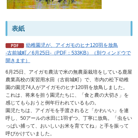
表紙
幼稚園児が、アイガモのヒナ120羽を放鳥
-古前城町／6月25日-（PDF：533KB）（別ウィンドウで
開きます）
6月25日、アイガモ農法で米の無農薬栽培をしている鹿屋
農業高校の実習用水田（古前城町）で、市内の松下幼稚
園の園児74人がアイガモのヒナ120羽を放鳥しました。
これは、将来を担う園児たちに、「食と農の大切さ」を
感じてもらおうと例年行われているもの。
園児たちは、アイガモを手渡されると「かわいい」を連
呼し、50アールの水田に1羽ずつ、丁寧に放鳥。「虫をい
っぱい捕って、おいしいお米を育ててね」と手を振って
呼びかけていました。