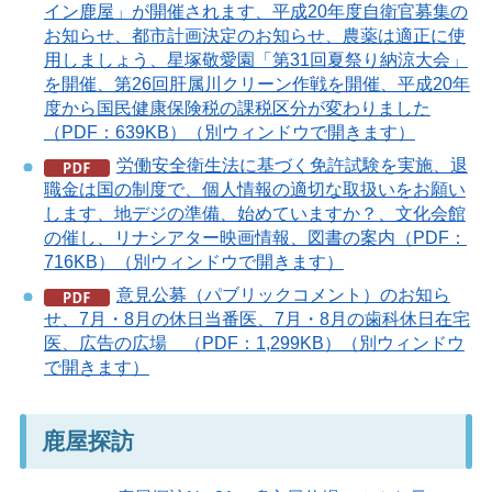
イン鹿屋」が開催されます、平成20年度自衛官募集の
お知らせ、都市計画決定のお知らせ、農薬は適正に使
用しましょう、星塚敬愛園「第31回夏祭り納涼大会」
を開催、第26回肝属川クリーン作戦を開催、平成20年
度から国民健康保険税の課税区分が変わりました
（PDF：639KB）（別ウィンドウで開きます）
労働安全衛生法に基づく免許試験を実施、退
職金は国の制度で、個人情報の適切な取扱いをお願い
します、地デジの準備、始めていますか？、文化会館
の催し、リナシアター映画情報、図書の案内（PDF：
716KB）（別ウィンドウで開きます）
意見公募（パブリックコメント）のお知ら
せ、7月・8月の休日当番医、7月・8月の歯科休日在宅
医、広告の広場 （PDF：1,299KB）（別ウィンドウ
で開きます）
鹿屋探訪