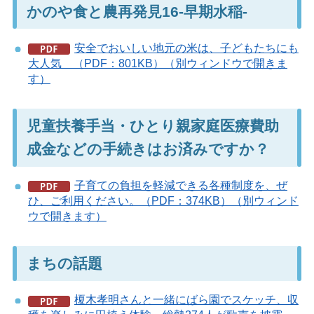
かのや食と農再発見16-早期水稲-
安全でおいしい地元の米は、子どもたちにも
大人気 （PDF：801KB）（別ウィンドウで開きま
す）
児童扶養手当・ひとり親家庭医療費助
成金などの手続きはお済みですか？
子育ての負担を軽減できる各種制度を、ぜ
ひ、ご利用ください。（PDF：374KB）（別ウィンド
ウで開きます）
まちの話題
榎木孝明さんと一緒にばら園でスケッチ、収