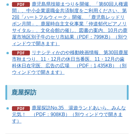
鹿児島県技能まつりを開催、「第60回人権週
間」、中小企業退職金共済制度をご利用ください、第
2回「ハートフルウィーク」開催、「鹿児島レッドリ
ボン月間」、鹿屋時自主文化事業「仲道郁代ピアノリ
サイタル」、文化会館の催し、図書の案内、10月の鹿
屋市地区別子牛のセリ市結果（PDF：799KB）（別ウ
ィンドウで開きます）
リナシティかのや移動映画情報、第30回鹿屋
市秋まつり、11・12月の休日当番医、11・12月の歯
科休日在宅医、広告の広場 （PDF：1,435KB）（別
ウィンドウで開きます）
鹿屋探訪
鹿屋探訪No.35 湯遊ランドあいら、みんな
元気！ （PDF：908KB）（別ウィンドウで開きま
す）