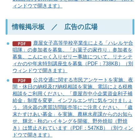
ィンドウで開きます）
情報掲示板 ／ 広告の広場
鹿屋女子高等学校卒業生による「ハレルヤ合
唱隊」の参加者を募集、「お菓子の家作り」参加者を
募集、こんにゃく入りゼリー事故について、リナシテ
ィかのや年末特別講座生を募集（PDF：738KB）（別
ウィンドウで開きます）
公共交通に関する市民アンケートを実施、夜
間・休日の納税及び納税相談を実施、電話による税務
相談をご利用ください、「鹿屋市中小企業資金利子補
給金」制度を変更、インフルエンザに気をつけましょ
う、消火器の悪質訪問販売等にご注意ください、「歳
末たすけあい募金」を実施、農林水産課からのお知ら
せ、輝北・秋のハイキングを開催、野外焼却（野焼
き）は禁止されています（PDF：547KB）（別ウィン
ドウで開きます）