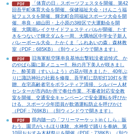
「体育の日」スポーツフェスタを開催、第42
回吾平町体育大会を開催、保健福祉大会・けんこう福
祉フェスタを開催、輝北町合同福祉スポーツ大会を開
催、串良・細山田・上小原の3校区で大運動会を開
催、大隅湖レイクサイドフェスティバルが開催、たす
きをつないで輝北ダムを一周、大隅地区中学女子新人
バレーボール大会、たかくま「ふれあいの森」森林教
室（PDF：685KB）（別ウィンドウで開きます）
旧海軍航空隊串良基地出撃戦没者追悼式、か
のやばら園に新メニュー!!、秋の月下美人が咲きまし
た、酔芙蓉（すいふよう）の花が咲きました、40年ぶ
りに諏訪神社の社殿を修復、吾平町に防犯灯10灯を寄
贈、在宅高齢者宅をボランティア清掃、シルバー人材
センターが市内8か所で奉仕作業、不審者対応安全教
室を開催、交通安全キャンペーンで安全運転を呼びか
ける、スポーツ少年団員が飲酒運転防止を呼びかけ
（PDF：769KB）（別ウィンドウで開きます）
県内随一の「フリーマーケットinくしら」賑
わう、園児がいもほり体験、水神祭で踊りを奉納、第
10回おおすみ木材祭りを開催（PDF：738KB）（別ウ