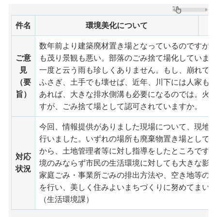
件名
環境美化について
数年前より建築廃材置き場となっているのですが
ご意
も茂り景観も悪い。部落のごみ捨て場化していま
見
一度と云う雨も珍しくありません。もし、崩れで
（要
ふさぎ、土手でも壊せば、近年、川下には人家も
旨）
あれば、大きな排水側溝も必要になるのでは。火
すが、ごみ捨て場として認可されていますか。
今回、情報提供がありました現場について、現地
行いました。いずれの場所も廃棄物置き場として
から、土地管理者等に対し指導をしたところです
対応
境のみならず市民の生活環境に対しても大きな影
状況
家庭ごみ・事業所ごみの排出方法や、空き地等の
を行い、美しく住みよいまちづくりに努めてまい
（生活環境課）