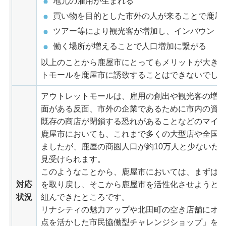
地元の雇用が生まれる
買い物を目的とした市外の人が来ることで鹿屋
ツアー等により観光客が増加し、インバウンド
働く場所が増えることで人口増加に繋がる
以上のことから鹿屋市にとってもメリットが大き
トモールを鹿屋市に誘致することはできないでし
アウトレットモールは、雇用の創出や観光客の増
面がある反面、市外の企業であるために市内の資
既存の商店が閉鎖する恐れがあることなどのマイ
鹿屋市においても、これまで多くの大型店や全国
ましたが、鹿屋の商圏人口が約10万人と少ないた
見受けられます。
このようなことから、鹿屋市においては、まずは
対応
を取り戻し、そこから鹿屋市を活性化させようと
状況
組んできたところです。
リナシティの魅力アップや北田町の空き店舗にオ
点を活かした市民協働型チャレンジショップ」を