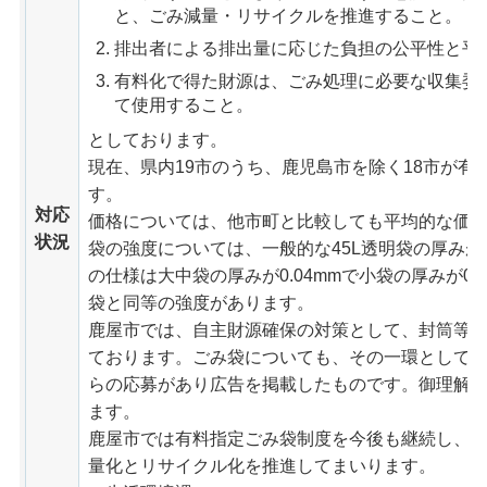
と、ごみ減量・リサイクルを推進すること。
排出者による排出量に応じた負担の公平性と平
有料化で得た財源は、ごみ処理に必要な収集委
て使用すること。
としております。
現在、県内19市のうち、鹿児島市を除く18市が有
す。
対応
価格については、他市町と比較しても平均的な価
状況
袋の強度については、一般的な45L透明袋の厚みが0
の仕様は大中袋の厚みが0.04mmで小袋の厚みが0.
袋と同等の強度があります。
鹿屋市では、自主財源確保の対策として、封筒等
ております。ごみ袋についても、その一環として
らの応募があり広告を掲載したものです。御理解
ます。
鹿屋市では有料指定ごみ袋制度を今後も継続し、
量化とリサイクル化を推進してまいります。