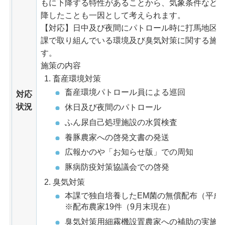
もに下降する特性があることから、気象条件など
降したことも一因として考えられます。
【対応】日中及び夜間にパトロール時に打馬地区
課で取り組んでいる環境及び臭気対策に関する施
す。
施策の内容
畜産環境対策
畜産環境パトロール員による巡回
対応
状況
休日及び夜間のパトロール
ふん尿自己処理施設の水質検査
養豚農家への啓発文書の発送
広報かのや「お知らせ版」での周知
豚病防疫対策協議会での啓発
臭気対策
本課で独自培養したEM菌の無償配布（平成2
※配布農家19件（9月末現在）
臭気対策用細霧機設置農家への補助の実施