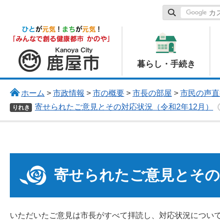
鹿屋市
暮らし・手続き
ホーム
>
市政情報
>
市の概要
>
市長の部屋
>
市民の声直
寄せられたご意見とその対応状況（令和2年12月）
りれき
寄せられたご意見とその
いただいたご意見は市長がすべて拝読し、対応状況につい