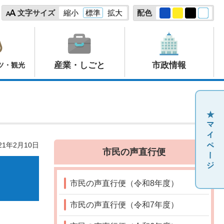
文字サイズ
縮小
標準
拡大
配色
産業・しごと
市政情報
ツ・観光
21年2月10日
市民の声直行便
市民の声直行便（令和8年度）
市民の声直行便（令和7年度）