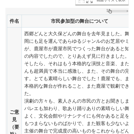
件名
市民参加型の舞台について
西郷どんと大久保どんの舞台を去年見ました。舞
岡にも足を運んであらゆるジャンルのお芝居やミ
が、鹿屋市が鹿屋市民でつくった舞台があると知
の内容でしたので、とりあえず見に行きました。
そしたら、それはもう本格的な演技と音楽、また
んも超満員で本当に感激し、また、その舞台の完
す。とても素晴らしい舞台でした！鹿屋でも、ま
本格的な舞台が作れること、また鹿屋で観劇でき
た。
演劇の方々も、素人さんの市民の方とお聞きしま
バレエも加わり、歌あり踊りありの素晴らしい舞
ご意
よく、文化会館やリナシテイにも何かあると足を
見
もつまらないものばかりで、また観客も少ないよ
（要
主催の舞台で完成度の高いものをこれからもどん