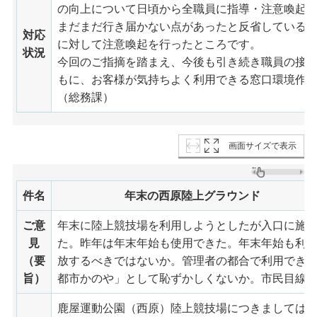
の向上について日頃から全職員に指導・注意喚起
まだまだ行き届かない点があったと反省している
対応
に対して注意喚起を行ったところです。
状況
今回のご指摘を踏まえ、今後も引き続き職員の接
もに、お客様が気持ちよく利用できる窓口環境作
（総務課）
画面サイズで表示
件名
年末の西原陸上グラウンド
ご意
年末に陸上競技場を利用しようとしたが入口に施
見
た。昨年は年末年始も使用できた。年末年始も利
（要
放するべきではないか。管理者の都合で利用でき
旨）
都市かのや」として恥ずかしくないか。市民目線
鹿屋運動公園（西原）陸上競技場につきましては