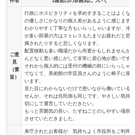
件名
1階窓口の雰囲気について
行政にホスピタリティを求めすぎることはよくな
の優しさにかなりの個人差があるように感じます
わかりやすく丁寧な方もいらっしゃいますが、冷
が多い部署の方はストレスもたまりお疲れだと思
摘されたりすると悲しくなります。
配置移動も多い職場だから尚更かもしれませんが
ご意
んとなく悪い感じがして非常に居心地が悪いです
見
それから個人的には受付の機械の前にいらっしゃ
（要
でなくて、美術館の学芸員さんのように椅子に座
旨）
います。
見た目にわからないだけで患いながら働いている
せんが、それは住民側も同じです。やさしい気持
切にして運営していただきたい。
もっと雰囲気の良い、たずねごとのしやすい場所
させていただきました。
来庁されたお客様が、気持ちよく市役所をご利用