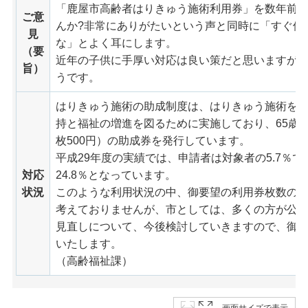
「鹿屋市高齢者はりきゅう施術利用券」を数年前み
ご意
んか?非常にありがたいという声と同時に「すぐ使
見
な」とよく耳にします。
（要
近年の子供に手厚い対応は良い策だと思いますが
旨）
うです。
はりきゅう施術の助成制度は、はりきゅう施術を
持と福祉の増進を図るために実施しており、65歳以
枚500円）の助成券を発行しています。
平成29年度の実績では、申請者は対象者の5.7％
対応
24.8％となっています。
状況
このような利用状況の中、御要望の利用券枚数の
考えておりませんが、市としては、多くの方が公
見直しについて、今後検討していきますので、御
いたします。
（高齢福祉課）
画面サイズで表示