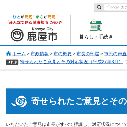
鹿屋市
暮らし・手続き
ホーム
>
市政情報
>
市の概要
>
市長の部屋
>
市民の声直
寄せられたご意見とその対応状況（平成27年8月）
りれき
寄せられたご意見とその
いただいたご意見は市長がすべて拝読し、対応状況につい