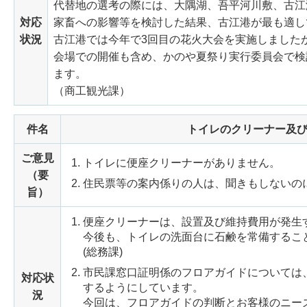
代替地の選考の際には、大隅湖、吾平河川敷、古江
対応
家畜への影響等を検討した結果、古江港が最も適し
状況
古江港では今年で3回目の花火大会を実施しました
会場での開催も含め、かのや夏祭り実行委員会で検
ます。
（商工観光課）
件名
トイレのクリーナー及
ご意見
トイレに便座クリーナーがありません。
（要
住民票等の案内係りの人は、聞きもしないの
旨）
便座クリーナーは、設置及び維持費用が発生
今後も、トイレの洗面台に石鹸を常備するこ
(総務課)
市民課窓口証明係のフロアガイドについては
対応状
するようにしています。
況
今回は、フロアガイドの判断とお客様のニー