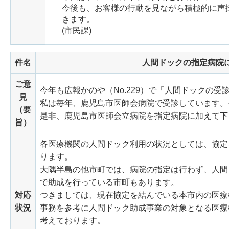
今後も、お客様の行動を見ながら積極的に声
きます。
(市民課)
件名
人間ドックの指定病院
ご意
今年も広報かのや（No.229）で「人間ドックの
見
私は毎年、鹿児島市医師会病院で受診しています。
（要
是非、鹿児島市医師会立病院を指定病院に加えて下
旨）
各医療機関の人間ドック利用の状況としては、協定
ります。
大隅半島の他市町では、病院の指定は行わず、人間
で助成を行っている市町もあります。
対応
つきましては、現在協定を結んでいる本市内の医療
状況
事務を参考に人間ドック助成事業の対象となる医療
考えております。