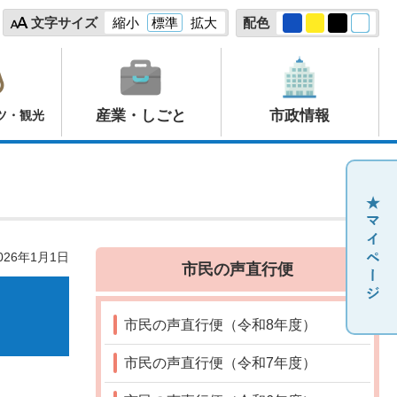
文字サイズ
縮小
標準
拡大
配色
産業・しごと
市政情報
ツ・観光
26年1月1日
市民の声直行便
市民の声直行便（令和8年度）
市民の声直行便（令和7年度）