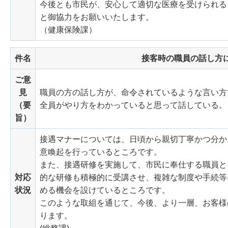
今後とも市民が、安心して適切な医療を受けられる
と御協力をお願いいたします。
（健康保険課）
件名
接客時の職員の話し方
ご意
見
職員の方の話し方が、命令されているような言い方
（要
全員がやり方をわかっていると思って話している。
旨）
接遇マナーについては、日頃から親切丁寧かつ分か
意喚起を行っているところです。
また、接遇研修を実施して、市民に奉仕する職員と
対応
的な研修も積極的に受講させ、複雑な制度や手続等
状況
める機会を設けているところです。
このような取組を通じて、今後、より一層、お客様
ります。