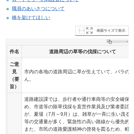
職員のあいさつについて
橋を架けてほしい
画面サイズで表示
件名
道路周辺の草等の伐採について
ご意
見
市内の各地の道路周辺に草が生えていて、バラの
（要
ん。
旨）
道路建設課では、歩行者や通行車両等の安全確保
め、市道等の除草伐採を直営作業員及び業者委託
が、夏場（7月～9月）は、雑草が一斉に生い茂る
等の交通量が多く、緊急性の高い路線から優先的
また、市民の道路愛護精神の啓発を図るため、町