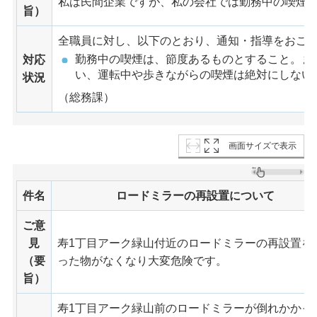
私は民間企業ですが、私の会社では勤務中の喫煙
旨）
全職員に対し、以下のとおり、通知・指導をおこ
勤務中の喫煙は、節度あるものとすること。ま
対応
い、運転中や歩きながらの喫煙は絶対にしない
状況
（総務課）
画面サイズで表示
件名
ロードミラーの再設置について
ご意
見
寿1丁目アーク緑山付近のロードミラーの再設置を
（要
った物がなくなり大変危険です。
旨）
寿1丁目アーク緑山前のロードミラーが倒れかかっ