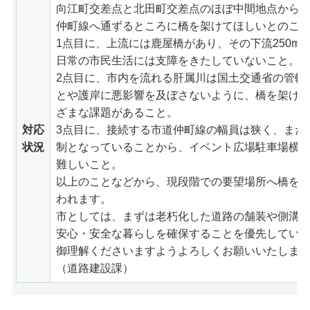
向江町交差点と北田町交差点のほぼ中間地点から
仲町線へ通ずるところに橋を架けてほしいとのこ
1点目に、上流には鹿屋橋があり、その下流250m
日常の市民生活には支障をきたしていないこと。
2点目に、市内を流れる肝属川は国土交通省の管轄
とや護岸に悪影響を及ぼさないように、橋を架け
ざまな課題があること。
対応
3点目に、接続する市道仲町線の幅員は狭く、また
状況
制となっていることから、イベント広場駐車場横
難しいこと。
以上のことなどから、現段階での要望場所へ橋を
われます。
市としては、まずは老朽化した道路の舗装や側溝
安心・安全な暮らしを確保することを優先してい
御理解くださいますようよろしくお願いいたしま
（道路建設課）