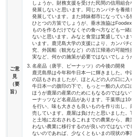
しょうか。財務支援を受けた民間の信用組合な
発展しないと思います。同じカンパチを養殖し
発展しています。また姉妹都市になっている狛
ひとつの方策でしょうが、垂水漁協はFoodexJ
ものを作るだけでなくその食べ方なども一緒に
ないと思います。みなと食堂は繁盛しています
います。鹿児島大学の支援により、カンパチの
究、外国船（観光など）の古江帰港の可能性探
実など、何かの施策が必要ではないでしょうか
名産品（唐芋、ピーナッツ）の今後の開発
ご意
鹿児島県は今年和牛日本一に輝きました。中西市
見
の話もされましたが、ほとんどの人の口に入ら
（要
牛日本一の旗印の下で、もっと一般の人の口に
旨）
ほうが鹿屋の産業のためにもなるのではないで
ーナッツなど名産品があります。千葉県は10
を行い、味も大きさも良いものを作り出し、最
売しています。鹿屋は負けたと思いました。TP
と土地に左右されるこれまでの農業から、農業
わない農業に移行するのが良いのではないでし
ないのであれば、少なくともいまの現状の事業