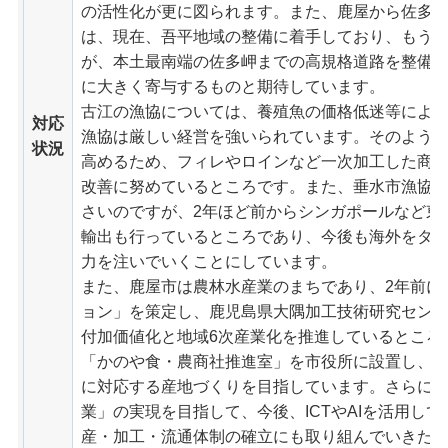
の活性化が更に図られます。また、鹿屋から佐多
は、現在、吾平地域の整備に着手しており、もう
が、本土最南端の佐多岬までの高規格道路を整備
に大きく寄与するものと期待しています。
古江の漁協については、養殖魚の価格低迷等によ
対応
漁協は厳しい経営を強いられています。そのよう
状況
高めるため、フィレやロインなど一次加工した商
改善に努めているところです。また、垂水市漁協
さいのですが、2年ほど前からシンガポールなど東
輸出も行っているところであり、今後も海外をタ
力を注いでいくことにしています。
また、鹿屋市は農林水産業のまちであり、2年前に
ョン」を策定し、鹿児島県大隅加工技術研究セン
付加価値化と地域6次産業化を推進しているところ
「かのや食・農商社推進室」を市役所に設置し、
に対応する産地づくりを目指しています。さらに
業」の実現を目指して、今後、ICTやAIを活用し
産・加工・流通体制の確立にも取り組んでいきた