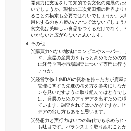
開発力に支援をして知的で食文化の発展のため
いでしょうか。現状の二次元田畑の世界よりも
ることの模索も必要ではないでしょうか。大学
用化するのも方策のひとつではないでしょうか
食文化は美味しい食品をつくるだけでなく、そ
いかないと広がらないと思います。
その他
⑴購買力のない地域にコンビニやスーパー、デ
す。鹿屋の産業力をもっと高めるための方
に経営企画や市場調査について専門に行う
ょうか。
⑵経営学修士(MBA)の資格を持った方が鹿屋
管理に関する先進の考え方を参考にしなが
ンを見いだすように取り組んではどうでし
は、発展のためのアイデアを出すために職
ています。調査されてはいかがですか。地
デアの出し方もあると思います。
⑶発想力と実行力はいつの時代でも求められる
も駄目です。バランスよく取り組むことが