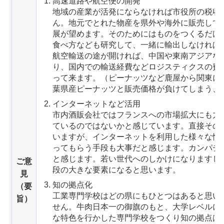
高速道路や航空便の開発
地域の産業が活発にならなければ市役所の税収
ん。地元でとれた物産を県外や海外に販売して
展が望めます。そのためにはものをつくるだけ
食べ方なども研究して、一緒に輸出しなければ
航空輸送の途が開ければ、中国や東南アジアな
り、国内での輸送経費などロジスティクスの費
って来ます。（ピーナッツなど鹿屋から関東に
葉県産ピーナッツと販売価格が負けてしまう、
インターネットなど活用
市内酒販会社ではフランスへの市場拡大にも力
ているのではないかと感じています。直接その
いますが、インターネットを利用した様々な情
ってもらう手段も大事だと感じます。カンパチ
と感じます。若い世代へのしかけになりますし
ご意
段の大きな要素になると思います。
見
知の拠点化
（要
工業専門学校はどの県にもひとつはあると思い
旨）
せん。牛肉日本一の御旗のもと、大学レベルに
な特色を行かした専門学校をつくり知の拠点は