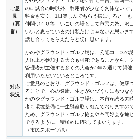
かのやグランド・ゴルフ場の件で一言、全国一の
ご意
のに試合の時以外、利用者が少なく勿体ないです
見
料金も安く、1日楽しんでもらう様にすると、もっ
（要
仲間づくり等、いこいの場として市民の為、沢山
旨）
いいと思っているのは私だけじゃないと思います
話し合ってもらえたらと切に思います。
かのやグラウンド・ゴルフ場は、公認コースの認定を
人以上が参加する大会も可能であることから、グ
管理者が主催する多くの大会が1年を通じて開催され、
利用いただいているところです。
ご意見のとおり、グラウンド・ゴルフは、健康づ
対応
ることで、心の健康、生きがいづくりにもつなが
状況
かのやグラウンド・ゴルフ場は、本市が誇る素晴
者も環境整備に一生懸命取り組んでおりますので
ため、グラウンド・ゴルフ協会や各同好会を通じ
できるように、積極的にPRしてまいります。
（市民スポーツ課）