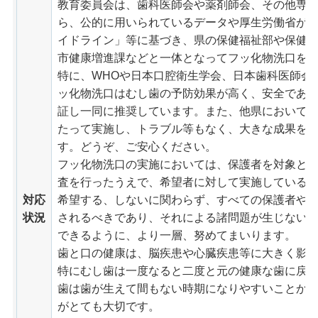
教育委員会は、歯科医師会や薬剤師会、その他専
ら、公的に用いられているデータや厚生労働省が
イドライン」等に基づき、県の保健福祉部や保健
市健康増進課などと一体となってフッ化物洗口を
特に、WHOや日本口腔衛生学会、日本歯科医師会
ッ化物洗口はむし歯の予防効果が高く、安全であ
証し一同に推奨しています。また、他県において
たって実施し、トラブル等もなく、大きな成果を
す。どうぞ、ご安心ください。
フッ化物洗口の実施においては、保護者を対象と
査を行ったうえで、希望者に対して実施している
対応
希望する、しないに関わらず、すべての保護者や
状況
されるべきであり、それによる諸問題が生じない
できるように、より一層、努めてまいります。
歯と口の健康は、脳疾患や心臓疾患等に大きく影
特にむし歯は一度なると二度と元の健康な歯に戻
歯は歯が生えて間もない時期になりやすいことか
がとても大切です。