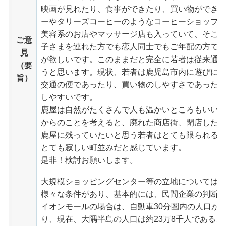
映画が見れたり、食事ができたり、買い物ができ
ーやタリーズコーヒーのようなコーヒーショップ
美容系のお店やマッサージ店も入っていて、そこ
ご意
子さまを連れた方でも恋人同士でもご年配の方で
見
が欲しいです。このままだと完全に若者は従来通
（要
うと思います。現状、若者は鹿児島市内に遊びに
旨）
交通の便であったり、買い物のしやすさであった
しやすいです。
鹿屋は自然がたくさんで人も温かいところもいい
からのことを考えると、廃れた商店街、閉店した
鹿屋に残っていたいと思う若者はとても限られる
とても寂しい町並みだと感じています。
是非！検討お願いします。
大規模ショッピングセンター等の立地については
様々な条件があり、基本的には、民間企業の判断
イオンモールの場合は、自動車30分圏内の人口が4
り、現在、大隅半島の人口は約23万8千人である