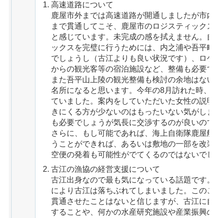
高速道路について
鹿屋市外までは高速道路が開通しましたが市内
まで貫通してこそ、鹿屋市のロジスティックス
と感じています。未完成の感を拭えません。自
ックスを完璧に行うためには、内之浦や吾平町
でしょうし（古江よりも良い状況です）、ロケ
からの観光客等の宿泊施設など、整備も必要で
また吾平山上陵の観光整備も検討の余地はない
名所になると思います。今年の8月訪れた時、
ていました。案内をしていただいた女性の説明
きにくる方が少ないのはもったいない気がしま
も必要でしょうが気長に交渉するのが良いので
さらに、もし可能であれば、海上自衛隊鹿屋航
うことができれば、あるいは敷地の一部を改装
空便の発着も可能性がでてくるのではないでし
古江の漁協の経営支援について
古江出身なので最も気になっている話題です。
により古江は落ちぶれてしまいました。このこ
貫通させたことはないと信じますが、古江に自
することや、何かの水産研究施設や産業振興の