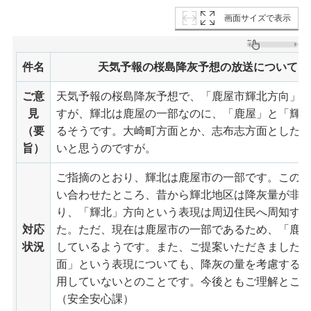
画面サイズで表示
件名
天気予報の桜島降灰予想の放送について
ご意
天気予報の桜島降灰予想で、「鹿屋市輝北方向」
見
すが、輝北は鹿屋の一部なのに、「鹿屋」と「輝
（要
るそうです。大崎町方面とか、志布志方面とした
旨）
いと思うのですが。
ご指摘のとおり、輝北は鹿屋市の一部です。この
い合わせたところ、昔から輝北地区は降灰量が非
り、「輝北」方向という表現は周辺住民へ周知す
対応
た。ただ、現在は鹿屋市の一部であるため、「鹿
状況
しているようです。また、ご提案いただきました
面」という表現についても、降灰の量を考慮する
用していないとのことです。今後ともご理解とご
（安全安心課）