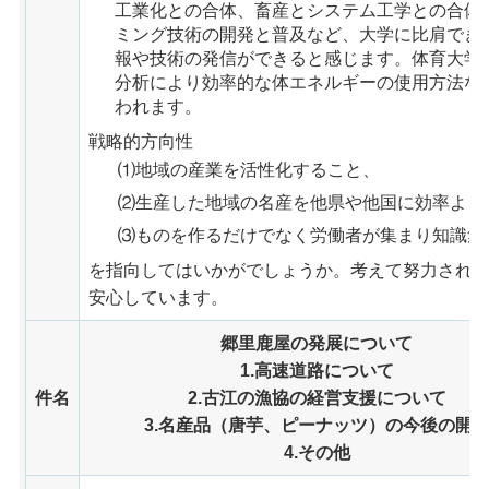
工業化との合体、畜産とシステム工学との合体
ミング技術の開発と普及など、大学に比肩でき
報や技術の発信ができると感じます。体育大学
分析により効率的な体エネルギーの使用方法な
われます。
戦略的方向性
⑴地域の産業を活性化すること、
⑵生産した地域の名産を他県や他国に効率よく
⑶ものを作るだけでなく労働者が集まり知識集
を指向してはいかがでしょうか。考えて努力され
安心しています。
郷里鹿屋の発展について
1.高速道路について
件名
2.古江の漁協の経営支援について
3.名産品（唐芋、ピーナッツ）の今後の開
4.その他