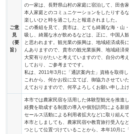
の一家は、長野県山村の家庭に宿泊して、田舎家
本人家庭とのコミュニケーションをしたりするな
楽しいひと時を過ごしたと報道されました。
ご意
この番組を見て、貴市は、とても綺麗な海・山・
見
吸し、綺麗な水が飲めるなどは、正に、中国人観
（要
と思われます。観光業の振興は、地域経済成長に
旨）
んありますので、貴市の観光業振興、地域経済発
大変有りがたいと考えていますので、自分の考え
しており、ご参考までです。
私は、2011年3月に「通訳案内士」資格を取得し
これから、何かお役に立てば、御協力させていた
えておりますので、何卒よろしくお願い申し上げ
本市では農家民宿を活用した体験型観光を推進し
経費を助成する制度の導入や個別訪問による新規
セールス活動による利用者拡大などに取り組んで
本市としましても、農家民宿や教育旅行受入など
つとして位置づけていることから、本年10月に「