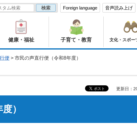
Foreign language
音声読み上げ
健康・福祉
子育て・教育
文化・スポー
行便
> 市民の声直行便（令和8年度）
更新日：20
年度）