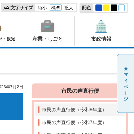
文字サイズ
縮小
標準
拡大
配色
産業・しごと
市政情報
ツ・観光
26年7月2日
市民の声直行便
市民の声直行便（令和8年度）
市民の声直行便（令和7年度）