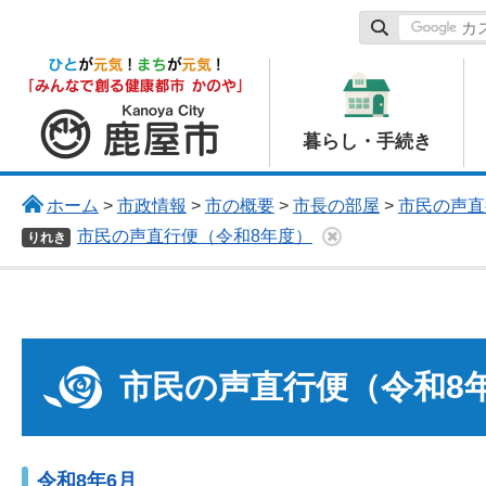
鹿屋市
暮らし・手続き
ホーム
>
市政情報
>
市の概要
>
市長の部屋
>
市民の声直
市民の声直行便（令和8年度）
りれき
市民の声直行便（令和8
令和8年6月